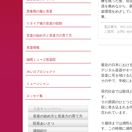
鞭を執った後、現在
員を務めながら、
思春期の脳と音楽
楽環境をめざしてい
事。
リタイア後の音楽の役割
電話番号：092-531-
ご質問、お問い
音楽の始め方と音楽力の育て方
音楽情報
福岡ミューズ音楽院
最近の日本におけ
デジタル楽器やオ
ボレロプロジェクト
音楽に耳を傾ける
その中で、学校に
ミュージシャン
現代社会では殺伐
エッセイ集
す。
その原因のひとつ
獄に巻き込まれる
入会キャンペーン
言われています。
音楽の始め方と音楽力の育て方
５歳頃までは感性
院長あいさつ
す。この時期に感
講師紹介