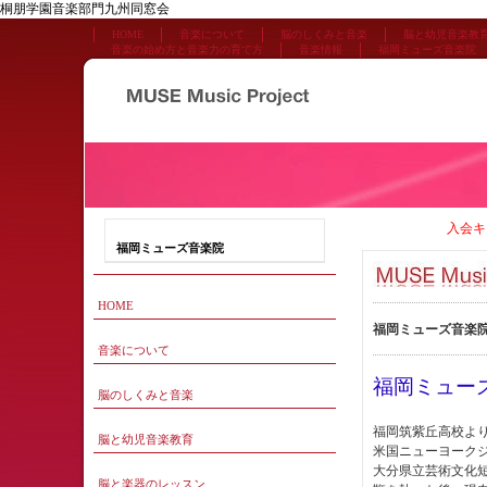
桐朋学園音楽部門九州同窓会
HOME
音楽について
脳のしくみと音楽
脳と幼児音楽教
音楽の始め方と音楽力の育て方
音楽情報
福岡ミューズ音楽院
入会
福岡ミューズ音楽院
HOME
福岡ミューズ音
音楽について
福岡ミュー
脳のしくみと音楽
福岡筑紫丘高校よ
脳と幼児音楽教育
米国ニューヨーク
大分県立芸術文化
脳と楽器のレッスン