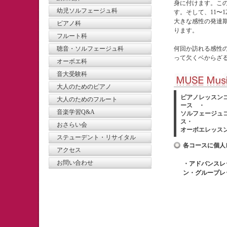
身に付けます。こ
幼児ソルフェージュ科
す。そして、11〜
大きな感性の発達
ピアノ科
ります。
フルート科
聴音・ソルフェージュ科
何回か訪れる感性
って欠くベからざ
オーボエ科
音大受験科
大人のためのピアノ
ピアノレッスン
大人のためのフルート
ース
・
音楽学習Q&A
ソルフェージュ
ス
・
おさらい会
オーボエレッス
ステューデント・リサイタル
各コースに個人
アクセス
お問い合わせ
・
アドバンスレ
ン
・
グループレ