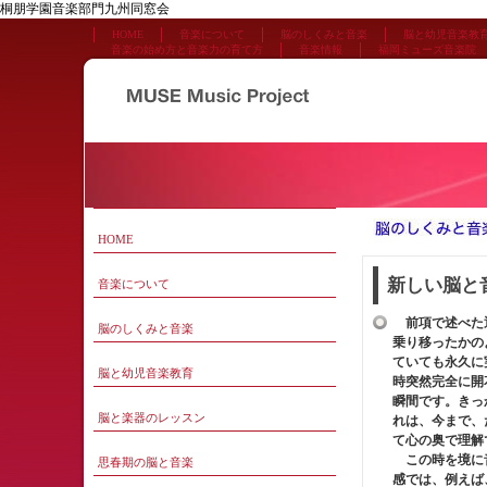
桐朋学園音楽部門九州同窓会
HOME
音楽について
脳のしくみと音楽
脳と幼児音楽教
音楽の始め方と音楽力の育て方
音楽情報
福岡ミューズ音楽院
HOME
新しい脳と
音楽について
前項で述べた通
脳のしくみと音楽
乗り移ったかの
ていても永久に
脳と幼児音楽教育
時突然完全に開
瞬間です。きっ
脳と楽器のレッスン
れは、今まで、
て心の奥で理解
この時を境に音
思春期の脳と音楽
感では、例えば