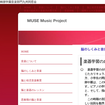
桐朋学園音楽部門九州同窓会
HOME
音楽について
脳のしくみと音楽
脳と幼児音楽教
音楽の始め方と音楽力の育て方
音楽情報
福岡ミューズ音楽院
HOME
楽器学習の
音楽について
楽器学習の分野
脳のしくみと音楽
じたカリキュラ
方、小学生の間
脳と幼児音楽教育
師や親は、この
す。ピアノの学
脳と楽器のレッスン
と、そして、指
す。
この時期の言語
思春期の脳と音楽
しい法則を順序